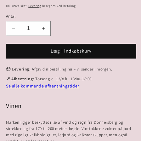
Inklusive skat.
Levering
beregnes ved betaling.
Antal
Reducer
Øg
antallet
antallet
for
for
2021
2021
Læg i indkøbskurv
Riesling
Riesling
&quot;Oberer
&quot;Oberer
📦 Levering:
Afgiv din bestilling nu – vi sender i morgen.
Hubacker&quot;
Hubacker&quot;
📍 Afhentning:
Torsdag d. 13/8 kl. 13:00–18:00
Se alle kommende afhentningstider
Vinen
Marken ligger beskyttet i læ af vind og regn fra Donnersberg og
strækker sig fra 170 til 200 meters højde. Vinstokkene vokser på jord
med rigeligt kalkholdigt ler, lerjord og kalkstensklipper, men også