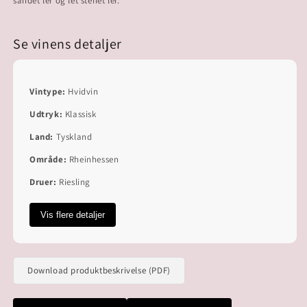
Se vinens detaljer
Vintype:
Hvidvin
Udtryk:
Klassisk
Land:
Tyskland
Område:
Rheinhessen
Druer:
Riesling
Vis flere detaljer
Download produktbeskrivelse (PDF)