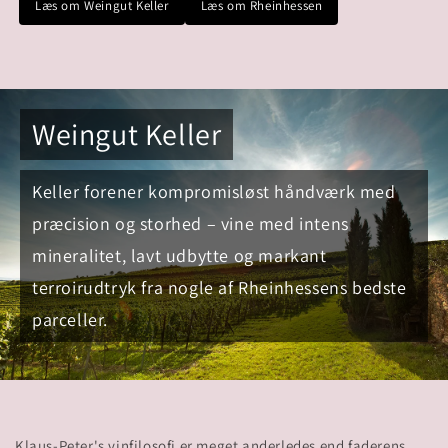
Læs om Weingut Keller
Læs om Rheinhessen
Weingut Keller
Keller forener kompromisløst håndværk med
præcision og storhed – vine med intens
mineralitet, lavt udbytte og markant
terroirudtryk fra nogle af Rheinhessens bedste
parceller.
Klaus-Peter's vinfilosofi er meget anderledes end faderens.