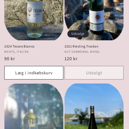
Udsolgt
2024 Tesoro Bianco
2021 Riesling Trocken
Forhandler:
ROOTS, ITALIEN
Forhandler:
GUT SOMMERAU, MOSEL
Normalpris
90 kr
Normalpris
120 kr
Læg i indkøbskurv
Udsolgt