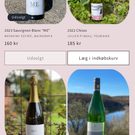
Udsolgt
2023 Sauvignon Blanc “ME”
2022 Chicos
Forhandler:
MATAHIWI ESTATE, WAIRARAPA
Forhandler:
JULIEN PINEAU, TOURAINE
Normalpris
160 kr
Normalpris
185 kr
Udsolgt
Læg i indkøbskurv