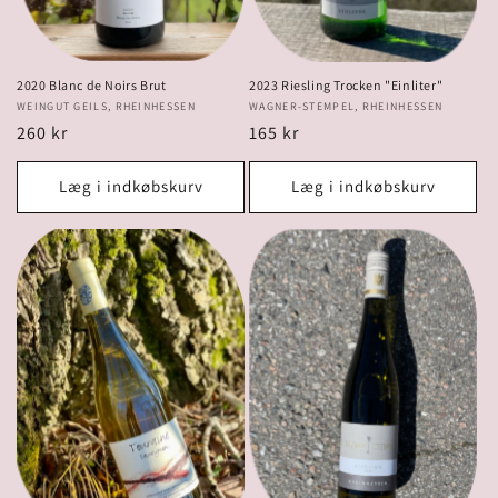
2020 Blanc de Noirs Brut
2023 Riesling Trocken "Einliter"
Forhandler:
WEINGUT GEILS, RHEINHESSEN
Forhandler:
WAGNER-STEMPEL, RHEINHESSEN
Normalpris
260 kr
Normalpris
165 kr
Læg i indkøbskurv
Læg i indkøbskurv