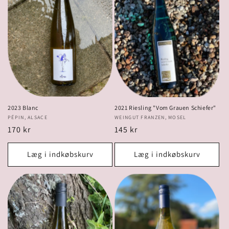
2023 Blanc
2021 Riesling "Vom Grauen Schiefer"
Forhandler:
PÉPIN, ALSACE
Forhandler:
WEINGUT FRANZEN, MOSEL
Normalpris
170 kr
Normalpris
145 kr
Læg i indkøbskurv
Læg i indkøbskurv