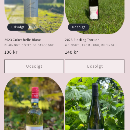
Udsolgt
Udsolgt
2023 Colombelle Blanc
2023 Riesling Trocken
Forhandler:
PLAIMONT, CÔTES DE GASCOGNE
Forhandler:
WEINGUT JAKOB JUNG, RHEINGAU
Normalpris
100 kr
Normalpris
140 kr
Udsolgt
Udsolgt