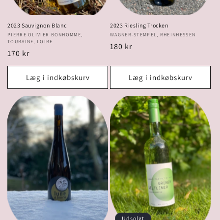
2023 Sauvignon Blanc
2023 Riesling Trocken
Forhandler:
PIERRE OLIVIER BONHOMME,
Forhandler:
WAGNER-STEMPEL, RHEINHESSEN
TOURAINE, LOIRE
Normalpris
180 kr
Normalpris
170 kr
Læg i indkøbskurv
Læg i indkøbskurv
Udsolgt