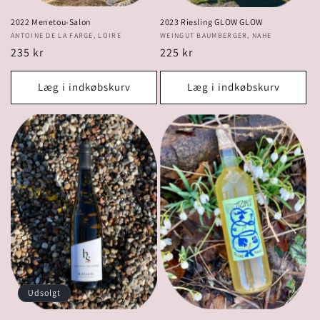
2022 Menetou-Salon
2023 Riesling GLOW GLOW
Forhandler:
ANTOINE DE LA FARGE, LOIRE
Forhandler:
WEINGUT BAUMBERGER, NAHE
Normalpris
235 kr
Normalpris
225 kr
Læg i indkøbskurv
Læg i indkøbskurv
Udsolgt