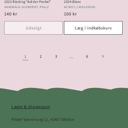
2022 Riesling "Auf der Pochel"
2024 Blanc
Forhandler:
HANEWALD-SCHWERDT, PFALZ
Forhandler:
AZIMUT, CATALONIEN
Normalpris
140 kr
Normalpris
100 kr
Udsolgt
Læg i indkøbskurv
1
2
3
…
6
Lager & showroom
Peder Væversvej 11, 4340 Tølløse