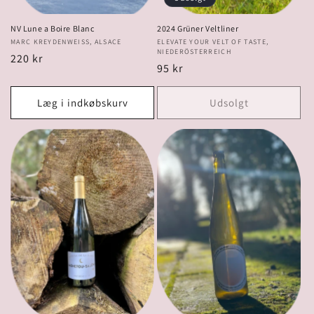
NV Lune a Boire Blanc
2024 Grüner Veltliner
Forhandler:
MARC KREYDENWEISS, ALSACE
Forhandler:
ELEVATE YOUR VELT OF TASTE,
NIEDERÖSTERREICH
Normalpris
220 kr
Normalpris
95 kr
Læg i indkøbskurv
Udsolgt