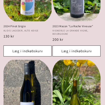
2024 Pinot Grigio
2023 Macon "La Roche Vineuse"
Forhandler:
ALOIS LAGEDER, ALTO ADIGE
Forhandler:
VIGNOBLE LA GRANDE VIGNE,
BOURGOGNE
Normalpris
130 kr
Normalpris
200 kr
Læg i indkøbskurv
Læg i indkøbskurv