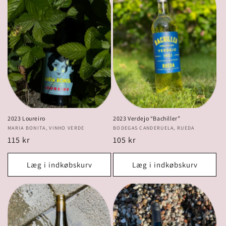
i
o
n
:
2023 Loureiro
2023 Verdejo “Bachiller”
Forhandler:
MARIA BONITA, VINHO VERDE
Forhandler:
BODEGAS CANDERUELA, RUEDA
Normalpris
115 kr
Normalpris
105 kr
Læg i indkøbskurv
Læg i indkøbskurv