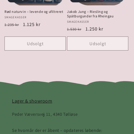
Rød naturvin – levende og ufiltreret
Jakob Jung – Riesling og
Spätburgunder fra Rheingau
Forhandler:
SMAGEKASSER
Forhandler:
SMAGEKASSER
Normalpris
Udsalgspris
1.125 kr
1.235 kr
Normalpris
Udsalgspris
1.250 kr
1.530 kr
Udsolgt
Udsolgt
Lager & showroom
Peder Væversvej 11, 4340 Tølløse
Se hvornår der er åbent – opdateres løbende: