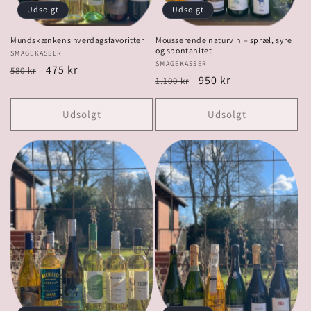
Udsolgt
Udsolgt
Mundskænkens hverdagsfavoritter
Mousserende naturvin – spræl, syre
og spontanitet
Forhandler:
SMAGEKASSER
Forhandler:
SMAGEKASSER
Normalpris
Udsalgspris
475 kr
580 kr
Normalpris
Udsalgspris
950 kr
1.100 kr
Udsolgt
Udsolgt