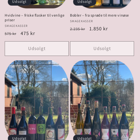
Udsolgt
Udsolgt
Hvidvine – friske flasker til venlige
Bobler – fra sprøde til mere vinøse
priser
Forhandler:
SMAGEKASSER
Forhandler:
SMAGEKASSER
Normalpris
Udsalgspris
1.850 kr
2.235 kr
Normalpris
Udsalgspris
475 kr
575 kr
Udsolgt
Udsolgt
Udsolgt
Udsolgt