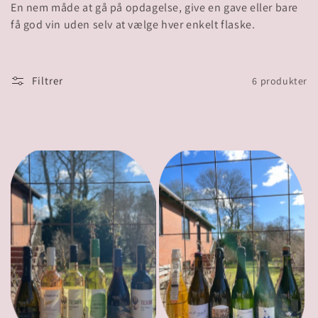
i
En nem måde at gå på opdagelse, give en gave eller bare
få god vin uden selv at vælge hver enkelt flaske.
o
n
Filtrer
6 produkter
: