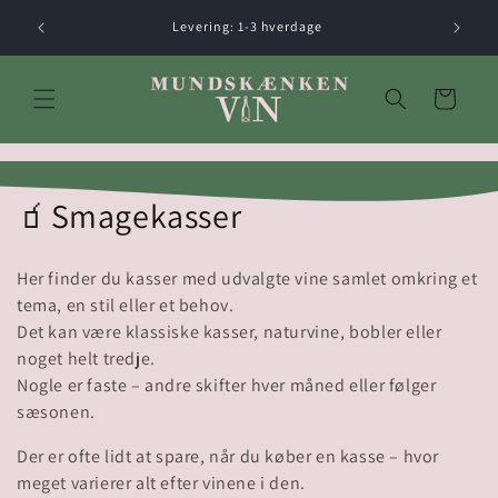
Gå til
Levering: 1-3 hverdage
indhold
Indkøbskurv
K
🧃Smagekasser
o
Her finder du kasser med udvalgte vine samlet omkring et
l
tema, en stil eller et behov.
Det kan være klassiske kasser, naturvine, bobler eller
l
noget helt tredje.
e
Nogle er faste – andre skifter hver måned eller følger
sæsonen.
k
Der er ofte lidt at spare, når du køber en kasse – hvor
t
meget varierer alt efter vinene i den.