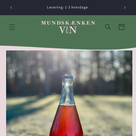
Gå til
Levering: 1-3 hverdage
indhold
Indkøbskurv
å til
roduktoplysninger