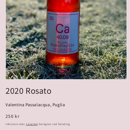
2020 Rosato
Valentina Passalacqua, Puglia
Normalpris
250 kr
Inklusive skat.
Levering
beregnes ved betaling.