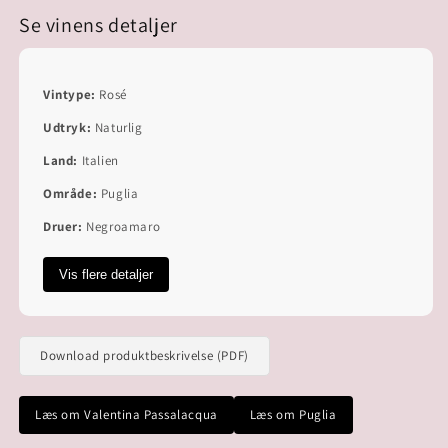
Se vinens detaljer
Vintype:
Rosé
Udtryk:
Naturlig
Land:
Italien
Område:
Puglia
Druer:
Negroamaro
Vis flere detaljer
Download produktbeskrivelse (PDF)
Læs om Valentina Passalacqua
Læs om Puglia