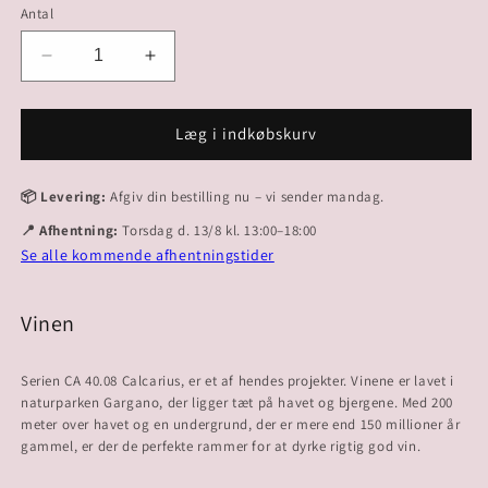
Antal
Reducer
Øg
antallet
antallet
for
for
2020
2020
Læg i indkøbskurv
Rosato
Rosato
📦 Levering:
Afgiv din bestilling nu – vi sender mandag.
📍 Afhentning:
Torsdag d. 13/8 kl. 13:00–18:00
Se alle kommende afhentningstider
Vinen
Serien CA 40.08 Calcarius, er et af hendes projekter. Vinene er lavet i
naturparken Gargano, der ligger tæt på havet og bjergene. Med 200
meter over havet og en undergrund, der er mere end 150 millioner år