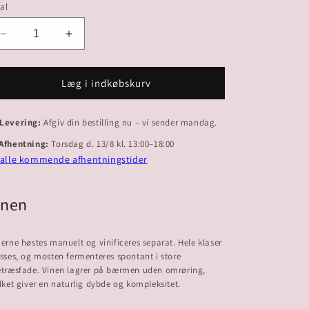
al
Reducer
Øg
antallet
antallet
for
for
2022
2022
Læg i indkøbskurv
Querschnitt
Querschnitt
Weiss
Weiss
 Levering:
Afgiv din bestilling nu – vi sender mandag.
 Afhentning:
Torsdag d. 13/8 kl. 13:00–18:00
 alle kommende afhentningstider
inen
erne høstes manuelt og vinificeres separat. Hele klaser
sses, og mosten fermenteres spontant i store
etræsfade. Vinen lagrer på bærmen uden omrøring,