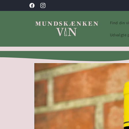
Gå til
Facebook
Instagram
indhold
Find din v
Udvalgte 
Gå til
produktoplysninger