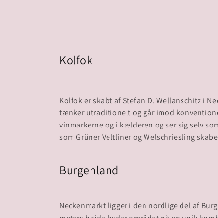
Kolfok
Kolfok er skabt af Stefan D. Wellanschitz i 
tænker utraditionelt og går imod konventioner –
vinmarkerne og i kælderen og ser sig selv som
Burgenland
Neckenmarkt ligger i den nordlige del af Bur
meters højde byder området på en unik kombin