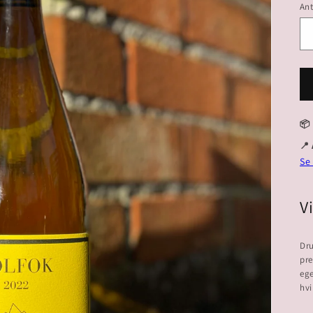
Ant
📦
📍
Se
V
Dru
pre
eg