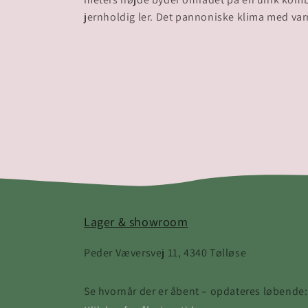
Lager & showroom
Peder Væversvej 11, 4340 Tølløse
Se hvornår der er åbent – opdateres løbende: