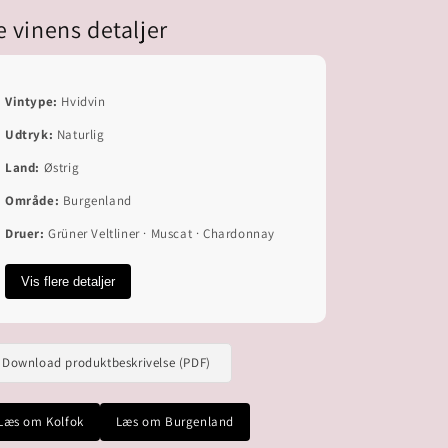
e vinens detaljer
Vintype:
Hvidvin
Udtryk:
Naturlig
Land:
Østrig
Område:
Burgenland
Druer:
Grüner Veltliner · Muscat · Chardonnay
Vis flere detaljer
Download produktbeskrivelse (PDF)
Læs om Kolfok
Læs om Burgenland