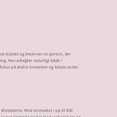
al dialekt og beskriver en person, der
ling. Han arbejder naturligt både i
 fokus på ældre vinmarker og lokale sorter
 Østalperne. Med vinmarker i op til 500
 lavere liggende jorder med vulkansk ler og