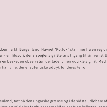
Neckenmarkt, Burgenland. Navnet "Kolfok" stammer fra en region
 en filosofi, der afspejler sig i Stefans tilgang til vinfremstil
 en beskeden observatør, der lader vinen udvikle sig frit. Med
genland, tæt på den ungarske grænse og i de sidste udløbere af
ation af alpine jordtyper som skifer, gnejs og kalksten, samt