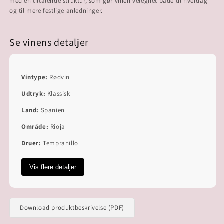
med en tiltalende struktur, som gør vinen velegnet både til hverdag
Se vinens detaljer
Vintype:
Rødvin
Udtryk:
Klassisk
Land:
Spanien
Område:
Rioja
Druer:
Tempranillo
Vis flere detaljer
Download produktbeskrivelse (PDF)