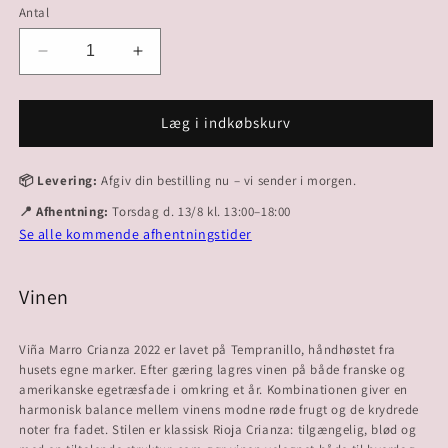
Antal
Reducer
Øg
antallet
antallet
for
for
2022
2022
Læg i indkøbskurv
Vina
Vina
Marro
Marro
📦 Levering:
Afgiv din bestilling nu – vi sender i morgen.
Crianza
Crianza
📍 Afhentning:
Torsdag d. 13/8 kl. 13:00–18:00
Se alle kommende afhentningstider
Vinen
Viña Marro Crianza 2022 er lavet på Tempranillo, håndhøstet fra
husets egne marker. Efter gæring lagres vinen på både franske og
amerikanske egetræsfade i omkring et år. Kombinationen giver en
harmonisk balance mellem vinens modne røde frugt og de krydrede
noter fra fadet. Stilen er klassisk Rioja Crianza: tilgængelig, blød og