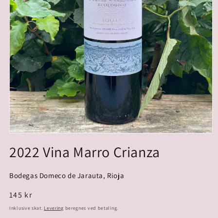
2022 Vina Marro Crianza
Bodegas Domeco de Jarauta, Rioja
Normalpris
145 kr
Inklusive skat.
Levering
beregnes ved betaling.