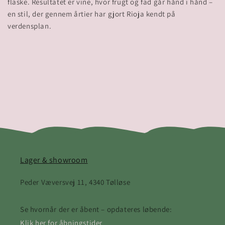
flaske. Resultatet er vine, hvor frugt og fad går hånd i hånd –
en stil, der gennem årtier har gjort Rioja kendt på
Lager & showroom
Peder Væversvej 11, 4340 Tølløse
Se hvornår der er åbent – opdateres løbende:
Klik her for åbningstider