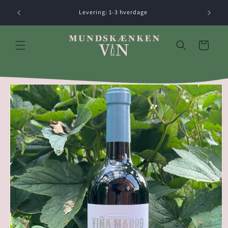
Gå til
Levering: 1-3 hverdage
indhold
Indkøbskurv
å til
roduktoplysninger