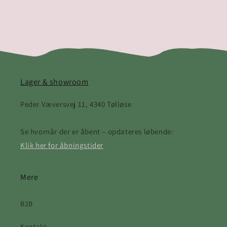
Lager & showroom
Peder Væversvej 11, 4340 Tølløse
Se hvornår der er åbent – opdateres løbende:
Klik her for åbningstider
Mere
B2B
Kontakt