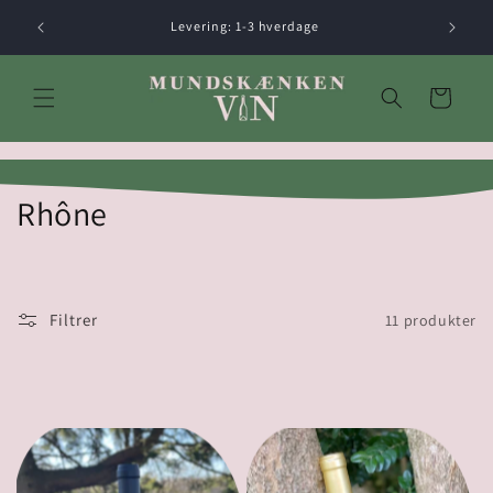
Gå til
Levering: 1-3 hverdage
indhold
Indkøbskurv
K
Rhône
o
l
Filtrer
11 produkter
l
e
k
t