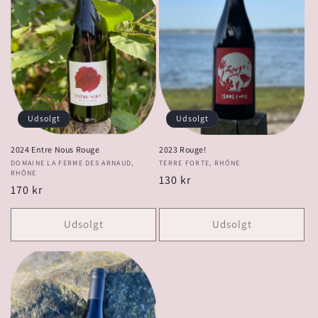
Udsolgt
Udsolgt
2024 Entre Nous Rouge
2023 Rouge!
Forhandler:
DOMAINE LA FERME DES ARNAUD,
Forhandler:
TERRE FORTE, RHÔNE
RHÔNE
Normalpris
130 kr
Normalpris
170 kr
Udsolgt
Udsolgt