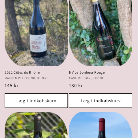
i
o
n
:
2022 Côtes du Rhône
NV Le Bonheur Rouge
Forhandler:
MAISON PIERROND, RHÔNE
Forhandler:
CAVE DE TAIN, RHÔNE
Normalpris
145 kr
Normalpris
130 kr
Læg i indkøbskurv
Læg i indkøbskurv