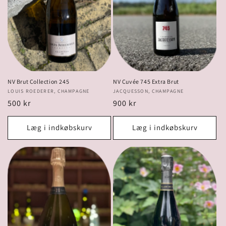
NV Brut Collection 245
NV Cuvée 745 Extra Brut
Forhandler:
LOUIS ROEDERER, CHAMPAGNE
Forhandler:
JACQUESSON, CHAMPAGNE
Normalpris
500 kr
Normalpris
900 kr
Læg i indkøbskurv
Læg i indkøbskurv