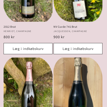
2012 Brut
NV Cuvée 741 Brut
Forhandler:
HENRIOT, CHAMPAGNE
Forhandler:
JACQUESSON, CHAMPAGNE
Normalpris
800 kr
Normalpris
900 kr
Læg i indkøbskurv
Læg i indkøbskurv