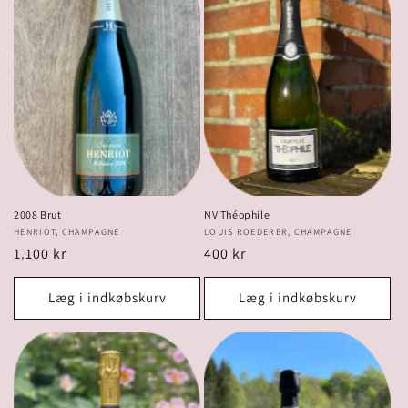
i
o
n
:
NV Théophile
2008 Brut
Forhandler:
LOUIS ROEDERER, CHAMPAGNE
Forhandler:
HENRIOT, CHAMPAGNE
Normalpris
400 kr
Normalpris
1.100 kr
Læg i indkøbskurv
Læg i indkøbskurv