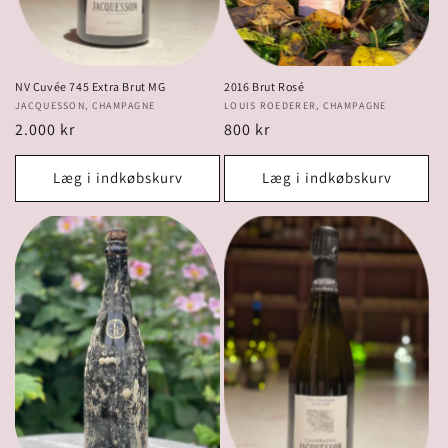
NV Cuvée 745 Extra Brut MG
2016 Brut Rosé
Forhandler:
JACQUESSON, CHAMPAGNE
Forhandler:
LOUIS ROEDERER, CHAMPAGNE
Normalpris
2.000 kr
Normalpris
800 kr
Læg i indkøbskurv
Læg i indkøbskurv