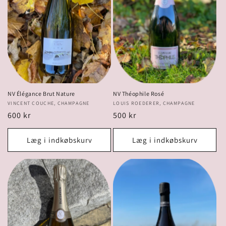
NV Élégance Brut Nature
NV Théophile Rosé
Forhandler:
VINCENT COUCHE, CHAMPAGNE
Forhandler:
LOUIS ROEDERER, CHAMPAGNE
Normalpris
600 kr
Normalpris
500 kr
Læg i indkøbskurv
Læg i indkøbskurv