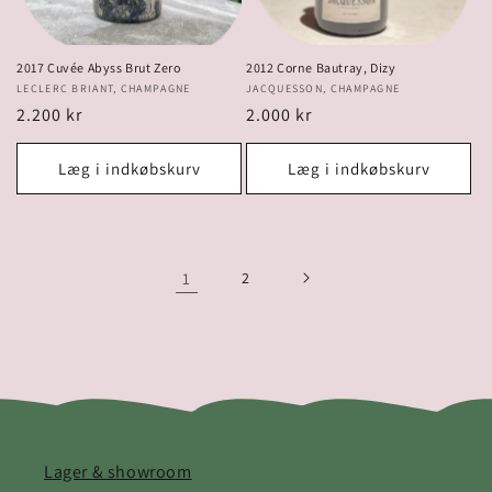
2017 Cuvée Abyss Brut Zero
2012 Corne Bautray, Dizy
Forhandler:
LECLERC BRIANT, CHAMPAGNE
Forhandler:
JACQUESSON, CHAMPAGNE
Normalpris
2.200 kr
Normalpris
2.000 kr
Læg i indkøbskurv
Læg i indkøbskurv
1
2
Lager & showroom