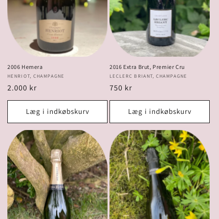
2006 Hemera
2016 Extra Brut, Premier Cru
Forhandler:
HENRIOT, CHAMPAGNE
Forhandler:
LECLERC BRIANT, CHAMPAGNE
Normalpris
2.000 kr
Normalpris
750 kr
Læg i indkøbskurv
Læg i indkøbskurv