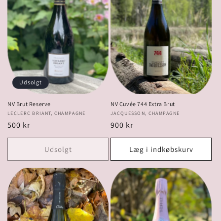
Udsolgt
NV Brut Reserve
NV Cuvée 744 Extra Brut
Forhandler:
LECLERC BRIANT, CHAMPAGNE
Forhandler:
JACQUESSON, CHAMPAGNE
Normalpris
500 kr
Normalpris
900 kr
Udsolgt
Læg i indkøbskurv