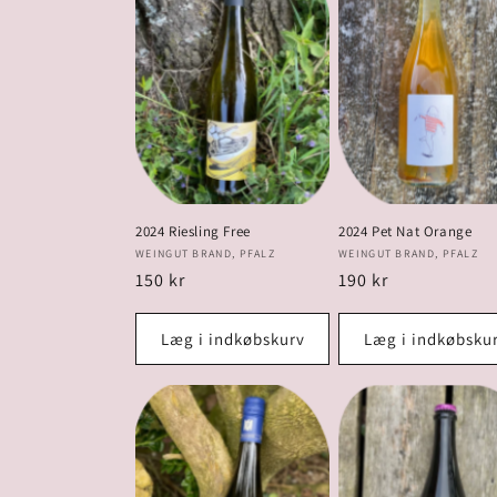
k
t
i
o
2024 Riesling Free
2024 Pet Nat Orange
Forhandler:
Forhandler:
WEINGUT BRAND, PFALZ
WEINGUT BRAND, PFALZ
n
Normalpris
150 kr
Normalpris
190 kr
:
Læg i indkøbskurv
Læg i indkøbsku