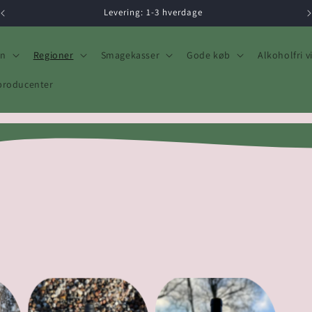
Levering: 1-3 hverdage
in
Regioner
Smagekasser
Gode køb
Alkoholfri v
producenter