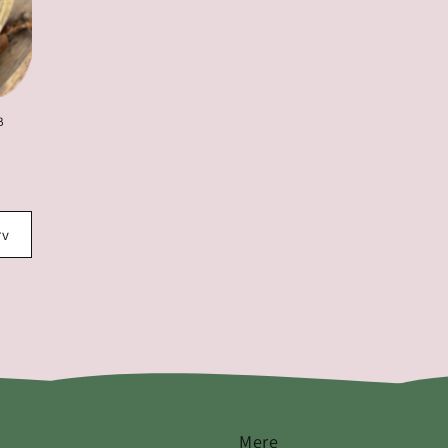
B
rv
Mere