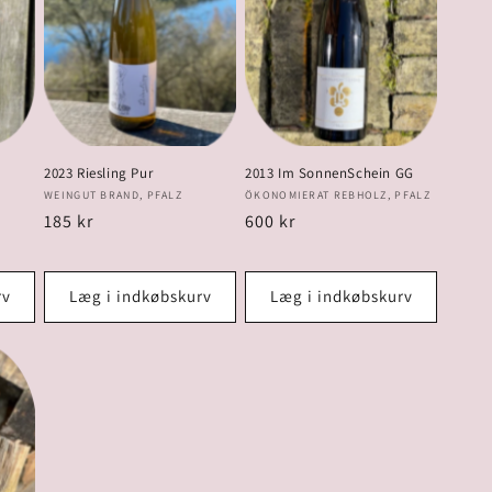
2023 Riesling Pur
2013 Im SonnenSchein GG
Forhandler:
Forhandler:
WEINGUT BRAND, PFALZ
ÖKONOMIERAT REBHOLZ, PFALZ
Normalpris
185 kr
Normalpris
600 kr
rv
Læg i indkøbskurv
Læg i indkøbskurv