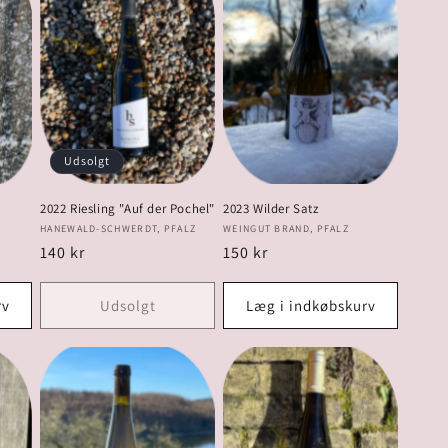
Udsolgt
2022 Riesling "Auf der Pochel"
2023 Wilder Satz
Forhandler:
Forhandler:
HANEWALD-SCHWERDT, PFALZ
WEINGUT BRAND, PFALZ
Normalpris
140 kr
Normalpris
150 kr
rv
Udsolgt
Læg i indkøbskurv