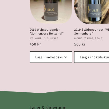
2019 Weissburgunder
2019 Spätburgunder "W
"Sonnenberg Reitschul"
Sonnenberg"
Forhandler:
Forhandler:
WEINGUT JÜLG, PFALZ
WEINGUT JÜLG, PFALZ
Normalpris
450 kr
Normalpris
500 kr
Læg i indkøbskurv
Læg i indkøbsku
Lager & showroom