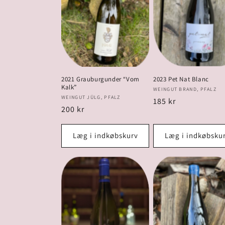
2021 Grauburgunder “Vom
2023 Pet Nat Blanc
Kalk”
Forhandler:
WEINGUT BRAND, PFALZ
Forhandler:
WEINGUT JÜLG, PFALZ
Normalpris
185 kr
Normalpris
200 kr
Læg i indkøbskurv
Læg i indkøbsku