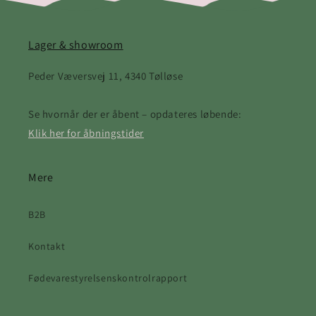
Lager & showroom
Peder Væversvej 11, 4340 Tølløse
Se hvornår der er åbent – opdateres løbende:
Klik her for åbningstider
Mere
B2B
Kontakt
Fødevarestyrelsenskontrolrapport