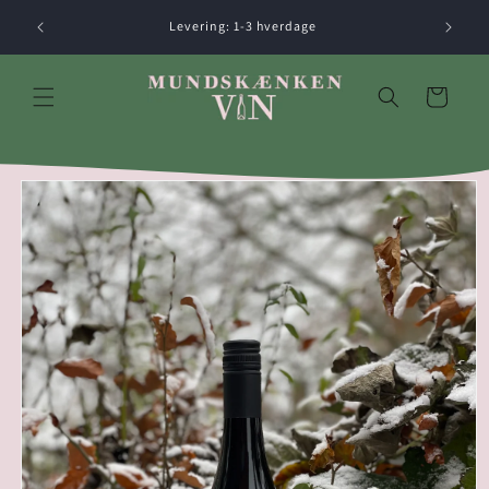
Gå til
Levering: 1-3 hverdage
indhold
Indkøbskurv
å til
roduktoplysninger