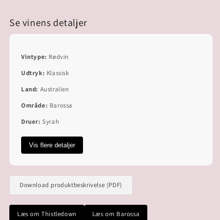
Se vinens detaljer
Vintype:
Rødvin
Udtryk:
Klassisk
Land:
Australien
Område:
Barossa
Druer:
Syrah
Vis flere detaljer
Download produktbeskrivelse (PDF)
Læs om Thistledown
Læs om Barossa