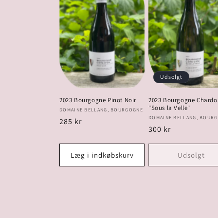
Udsolgt
2023 Bourgogne Pinot Noir
2023 Bourgogne Chard
"Sous la Velle"
Forhandler:
DOMAINE BELLANG, BOURGOGNE
Forhandler:
DOMAINE BELLANG, BOUR
Normalpris
285 kr
Normalpris
300 kr
Læg i indkøbskurv
Udsolgt