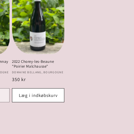
onnay
2022 Chorey-les-Beaune
"Poirier Malchausse"
Forhandler:
GOGNE
DOMAINE BELLANG, BOURGOGNE
Normalpris
350 kr
Læg i indkøbskurv