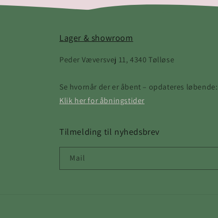
Lager & showroom
Peder Væversvej 11, 4340 Tølløse
Se hvornår der er åbent – opdateres løbende:
Klik her for åbningstider
Tilmelding til nyhedsbrev
Mail