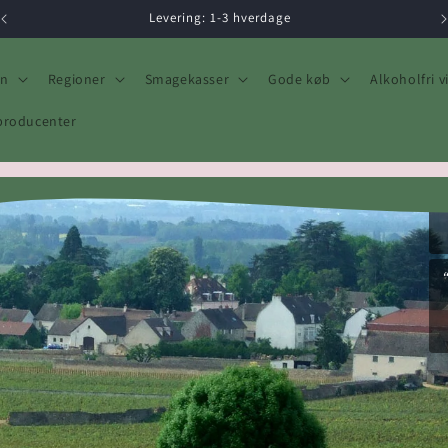
Levering: 1-3 hverdage
in
Regioner
Smagekasser
Gode køb
Alkoholfri v
producenter