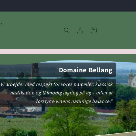
in
Log
Indkøbskurv
ind
Domaine Bellang
“Vi arbejder med respekt for vores parceller, klassisk
vinifikation og tålmodig lagring på eg – uden at
forstyrre vinens naturlige balance.”