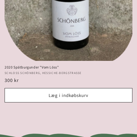
2020 Spätburgunder "Vom Löss"
Forhandler:
SCHLOSS SCHÖNBERG, HESSICHE-BERGSTRASSE
Normalpris
300 kr
Læg i indkøbskurv