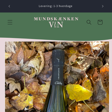
Gå til
Levering: 1-3 hverdage
indhold
Indkøbskurv
å til
roduktoplysninger