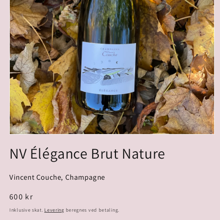
NV Élégance Brut Nature
Vincent Couche, Champagne
Normalpris
600 kr
Inklusive skat.
Levering
beregnes ved betaling.