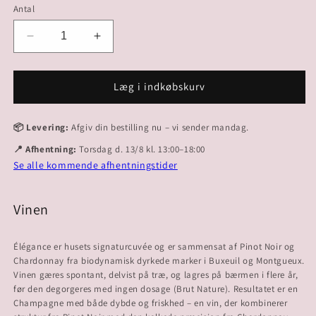
Antal
Reducer
Øg
antallet
antallet
for
for
NV
NV
Læg i indkøbskurv
Élégance
Élégance
Brut
Brut
📦 Levering:
Afgiv din bestilling nu – vi sender mandag.
Nature
Nature
📍 Afhentning:
Torsdag d. 13/8 kl. 13:00–18:00
Se alle kommende afhentningstider
Vinen
Élégance er husets signaturcuvée og er sammensat af Pinot Noir og
Chardonnay fra biodynamisk dyrkede marker i Buxeuil og Montgueux.
Vinen gæres spontant, delvist på træ, og lagres på bærmen i flere år,
før den degorgeres med ingen dosage (Brut Nature). Resultatet er en
Champagne med både dybde og friskhed – en vin, der kombinerer