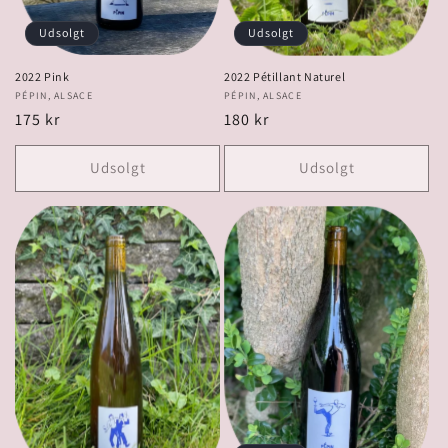
Udsolgt
Udsolgt
2022 Pink
2022 Pétillant Naturel
Forhandler:
PÉPIN, ALSACE
Forhandler:
PÉPIN, ALSACE
Normalpris
175 kr
Normalpris
180 kr
Udsolgt
Udsolgt