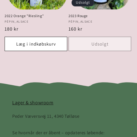
Udsolgt
2022 Orange "Riesling"
2023 Rouge
Forhandler:
PÉPIN, ALSACE
Forhandler:
PÉPIN, ALSACE
Normalpris
180 kr
Normalpris
160 kr
Læg i indkøbskurv
Udsolgt
Lager & showroom
Peder Væversvej 11, 4340 Tølløse
Se hvornår der er åbent – opdateres løbende: