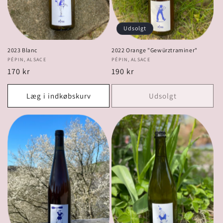
Udsolgt
2023 Blanc
2022 Orange "Gewürztraminer"
Forhandler:
PÉPIN, ALSACE
Forhandler:
PÉPIN, ALSACE
Normalpris
170 kr
Normalpris
190 kr
Læg i indkøbskurv
Udsolgt