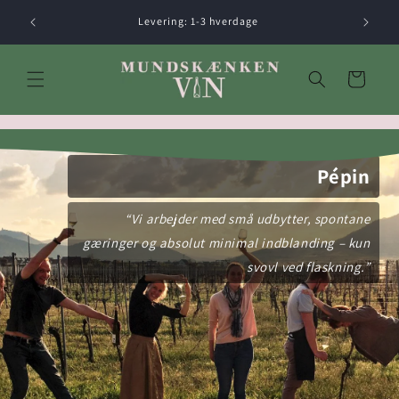
Gå til
Levering: 1-3 hverdage
indhold
Indkøbskurv
Pépin
“Vi arbejder med små udbytter, spontane
gæringer og absolut minimal indblanding – kun
svovl ved flaskning.”