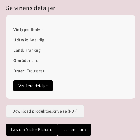
Se vinens detaljer
Vintype:
Rødvin
Udtryk:
Naturlig
Land:
Frankrig
Område:
Jura
Druer:
Trousseau
Vis flere detaljer
Download produktbeskrivelse (PDF)
Læs om Victor Richard
Læs om Jura