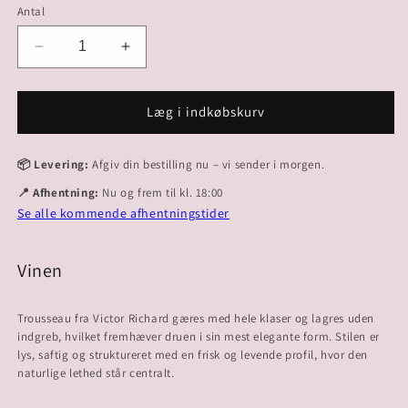
Antal
Reducer
Øg
antallet
antallet
for
for
2023
2023
Læg i indkøbskurv
Trousseau
Trousseau
📦 Levering:
Afgiv din bestilling nu – vi sender i morgen.
📍 Afhentning:
Nu og frem til kl. 18:00
Se alle kommende afhentningstider
Vinen
Trousseau fra Victor Richard gæres med hele klaser og lagres uden
indgreb, hvilket fremhæver druen i sin mest elegante form. Stilen er
lys, saftig og struktureret med en frisk og levende profil, hvor den