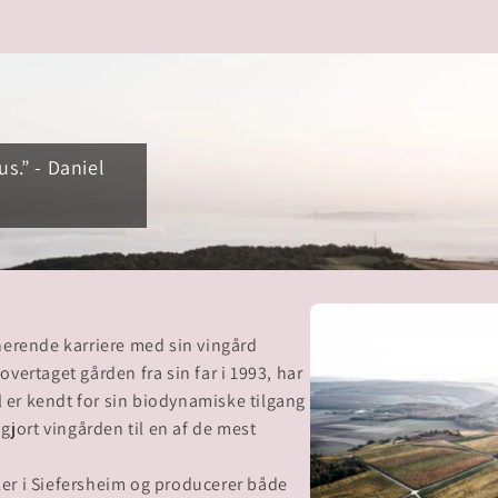
us.” - Daniel
nerende karriere med sin vingård
vertaget gården fra sin far i 1993, har
l er kendt for sin biodynamiske tilgang
gjort vingården til en af de mest
er i Siefersheim og producerer både