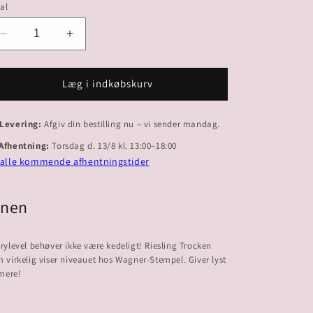
al
Reducer
Øg
antallet
antallet
for
for
2023
2023
Læg i indkøbskurv
Riesling
Riesling
Trocken
Trocken
 Levering:
Afgiv din bestilling nu – vi sender mandag.
 Afhentning:
Torsdag d. 13/8 kl. 13:00–18:00
 alle kommende afhentningstider
inen
rylevel behøver ikke være kedeligt! Riesling Trocken
 virkelig viser niveauet hos Wagner-Stempel. Giver lyst