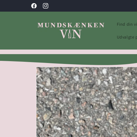
Gå til
Facebook
Instagram
indhold
Find din v
Udvalgte 
Gå til
produktoplysninger