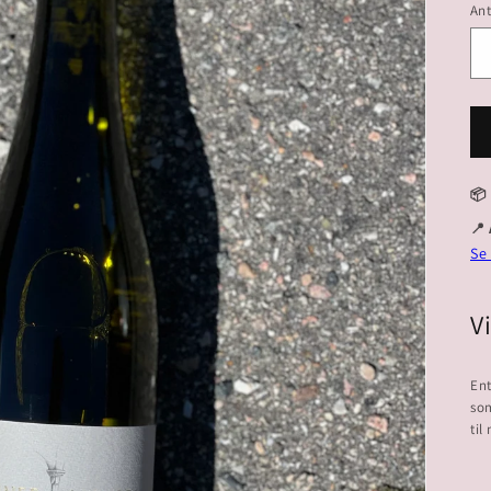
Ant
📦
📍
Se
V
Ent
som