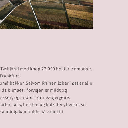
i Tyskland med knap 27.000 hektar vinmarker.
Frankfurt.
må bakker. Selvom Rhinen løber i øst er alle
 da klimaet i forvejen er mildt og
es skov, og i nord Taunus-bjergene.
ter, løss, limsten og kalksten, hvilket vil
samtidig kan holde på vandet i