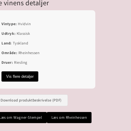
e vinens detaljer
Vintype:
Hvidvin
Udtryk:
Klassisk
Land:
Tyskland
Område:
Rheinhessen
Druer:
Riesling
Vis flere detaljer
Download produktbeskrivelse (PDF)
Læs om Wagner-Stempel
Læs om Rheinhessen