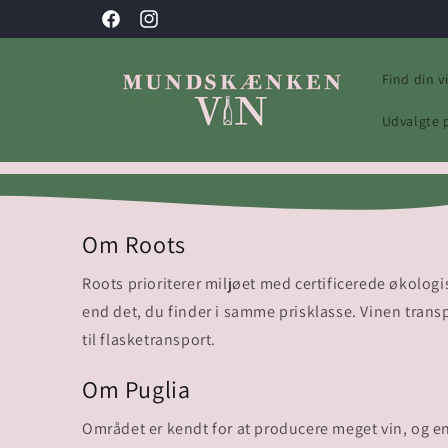
Gå til
Facebook
Instagram
indhold
Find din v
Udvalgte 
Om Roots
Roots prioriterer miljøet med certificerede økologi
end det, du finder i samme prisklasse. Vinen trans
til flasketransport.
Om Puglia
Området er kendt for at producere meget vin, og en 