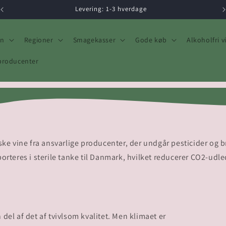
Levering: 1-3 hverdage
in
Regioner
Smagekasser
Gode køb
Alkoholfri v
producenter
ske vine fra ansvarlige producenter, der undgår pesticider og b
porteres i sterile tanke til Danmark, hvilket reducerer CO2-ud
del af det af tvivlsom kvalitet. Men klimaet er