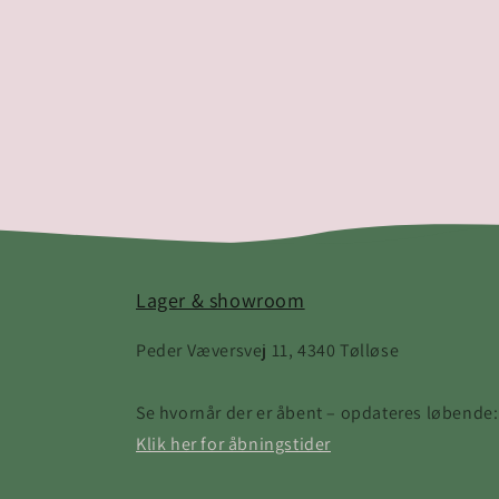
Lager & showroom
Peder Væversvej 11, 4340 Tølløse
Se hvornår der er åbent – opdateres løbende:
Klik her for åbningstider