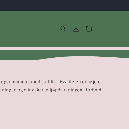
in
Log
Indkøbskurv
ind
ruger minimalt med sulfitter. Kvaliteten er højere
ledningen og mindsker miljøpåvirkningen i forhold